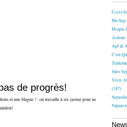
Ccsvi-I
Ma Sep 
Hospis 
Actions 
Apf & A
C'est Qu
Traiteme
Sites Se
Vivre A
pas de progrès!
(187)
Sepasdu
ions et une blague ! : on travaille à six (assise pour ne
Nipauvr
ntalon!
News