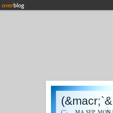
(¯`·._. MA SEP, MON 