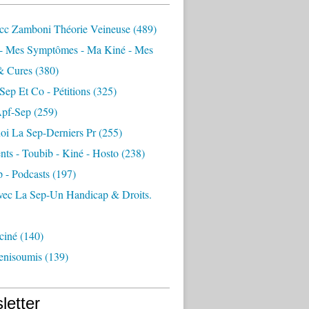
vcc Zamboni Théorie Veineuse
(489)
- Mes Symptômes - Ma Kiné - Mes
& Cures
(380)
Sep Et Co - Pétitions
(325)
pf-Sep
(259)
oi La Sep-Derniers Pr
(255)
nts - Toubib - Kiné - Hosto
(238)
p - Podcasts
(197)
vec La Sep-Un Handicap & Droits.
ciné
(140)
enisoumis
(139)
letter