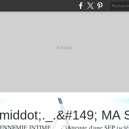
Publicité
ENNEMIE INTIME. ._.·¯)Atteinte d'une SEP (sclé