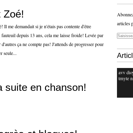
t Zoé!
Abonnez-
articles 
! Il me demandait si je n'étais pas contente d'être
n fauteuil depuis 13 ans, cela me laisse froide! Levée par
 d'autres ça ne compte pas! J'attends de progresser pour
r seule...
Artic
avv dio
trnyte n
a suite en chanson!