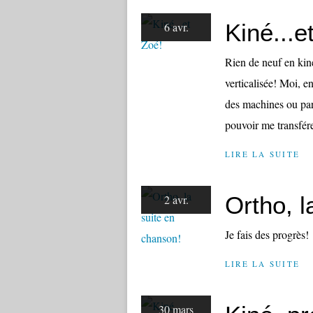
Kiné...e
6 avr.
Rien de neuf en kiné
verticalisée! Moi, e
des machines ou par
pouvoir me transfére
LIRE LA SUITE
Ortho, l
2 avr.
Je fais des progrès!
LIRE LA SUITE
30 mars