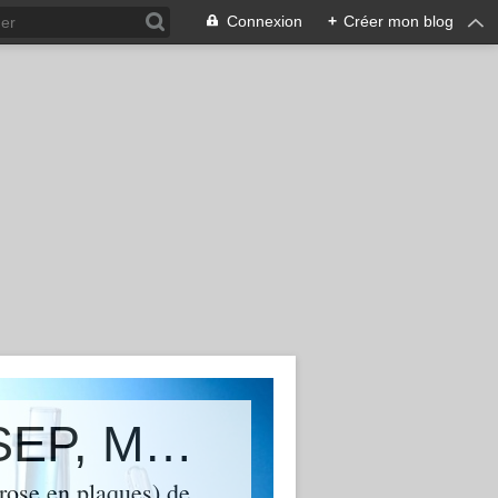
Connexion
+
Créer mon blog
(&macr;`&middot;._.&#149; MA SEP, MON ENNEMIE INTIME. &#149;._.&middot;&acute;&macr;)
rose en plaques) de