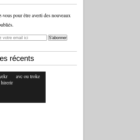
vous pour être averti des nouveaux
publiés.
les récents
yekr
avc ou troke
 hirerir