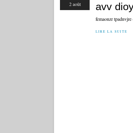
avv dioy
2 août
femaonzr tpadnvjre
LIRE LA SUITE