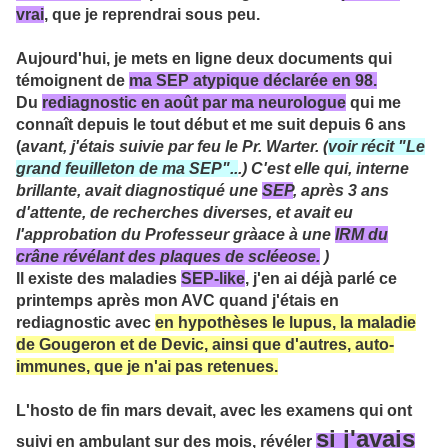
vrai
, que je reprendrai sous peu.
Aujourd'hui, je mets en ligne deux documents qui
témoignent de
ma SEP atypique déclarée en 98.
Du
rediagnostic en août par ma neurologue
qui me
connaît depuis le tout début et me suit depuis 6 ans
(
avant, j'étais suivie par feu le Pr. Warter. (
voir récit "Le
grand feuilleton de ma SEP"..
.) C'est elle qui, interne
brillante, avait diagnostiqué une
SEP
, après 3 ans
d'attente, de recherches diverses, et avait eu
l'approbation du Professeur gràace à une
IRM du
crâne révélant des plaques de scléeose.
)
Il existe des maladies
SEP-like
, j'en ai déjà parlé ce
printemps après mon AVC quand j'étais en
rediagnostic avec
en hypothèses le lupus, la maladie
de Gougeron et de Devic, ainsi que d'autres, auto-
immunes, que je n'ai pas retenues.
L'hosto de fin mars devait, avec les examens qui ont
si j'avais
suivi en ambulant sur des mois, révéler