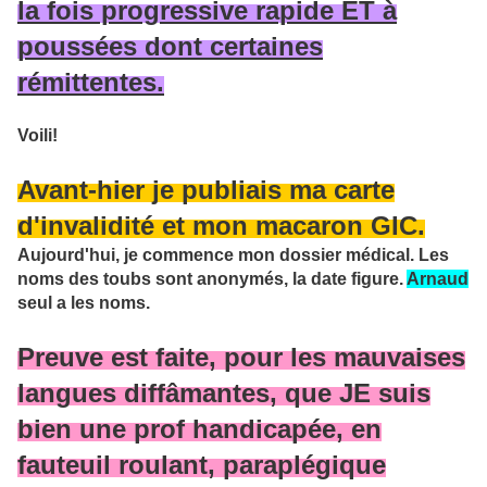
la fois progressive rapide ET à
poussées dont certaines
rémittentes.
Voili!
Avant-hier je publiais ma carte
d'invalidité et mon macaron GIC.
Aujourd'hui, je commence mon dossier médical. Les
noms des toubs sont anonymés, la date figure.
Arnaud
seul a les noms.
Preuve est faite, pour les mauvaises
langues diffâmantes, que JE suis
bien une prof handicapée, en
fauteuil roulant, paraplégique