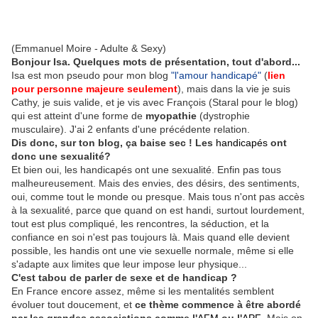
(Emmanuel Moire - Adulte & Sexy)
Bonjour Isa. Quelques mots de présentation, tout d'abord...
Isa est mon pseudo pour mon blog
"l'amour handicapé"
(
lien
pour personne majeure seulement
), mais dans la vie je suis
Cathy, je suis valide, et je vis avec François (Staral pour le blog)
qui est atteint d'une forme de
myopathie
(dystrophie
musculaire). J'ai 2 enfants d'une précédente relation.
Dis donc, sur ton blog, ça baise sec ! Les
handicapés
ont
donc une sexualité?
Et bien oui, les handicapés ont une sexualité. Enfin pas tous
malheureusement. Mais des envies, des désirs, des sentiments,
oui, comme tout le monde ou presque. Mais tous n'ont pas accès
à la sexualité, parce que quand on est handi, surtout lourdement,
tout est plus compliqué, les rencontres, la séduction, et la
confiance en soi n'est pas toujours là. Mais quand elle devient
possible, les handis ont une vie sexuelle normale, même si elle
s'adapte aux limites que leur impose leur physique...
C'est tabou de parler de sexe et de handicap ?
En France encore assez, même si les mentalités semblent
évoluer tout doucement, et
ce thème commence à être abordé
par les grandes associations comme l'
AFM
ou l'
APF
.
Mais on