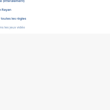
e (littéralement)
im Rayan
 toutes les règles
s les jeux vidéo
us choquant de Rockstar ? - Le scandale BULLY
e plus moche de Steam
du RÊVE tourne au CAUCHEMAR
pendant 8 heures
it… à tort
umiliés par un jeu vidéo
ire - Final Fantasy 8
ti un empire - Age of Empires
story DOFUS