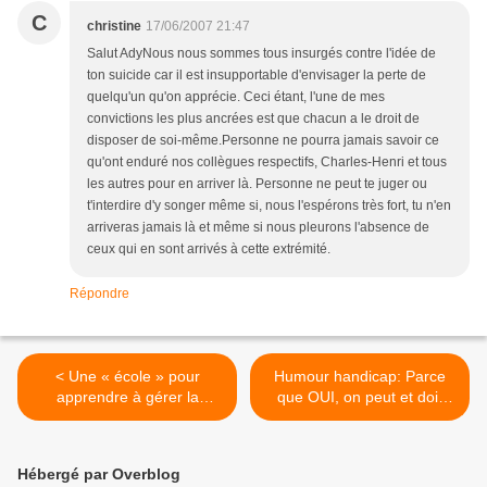
C
christine
17/06/2007 21:47
Salut AdyNous nous sommes tous insurgés contre l'idée de
ton suicide car il est insupportable d'envisager la perte de
quelqu'un qu'on apprécie. Ceci étant, l'une de mes
convictions les plus ancrées est que chacun a le droit de
disposer de soi-même.Personne ne pourra jamais savoir ce
qu'ont enduré nos collègues respectifs, Charles-Henri et tous
les autres pour en arriver là. Personne ne peut te juger ou
t'interdire d'y songer même si, nous l'espérons très fort, tu n'en
arriveras jamais là et même si nous pleurons l'absence de
ceux qui en sont arrivés à cette extrémité.
Répondre
< Une « école » pour
Humour handicap: Parce
apprendre à gérer la
que OUI, on peut et doit
sclérose en plaques
même rire de son handicap!
Pour ne pas en crever!Le
buzz des "Boys on wheels"
Hébergé par Overblog
de Norvège! >