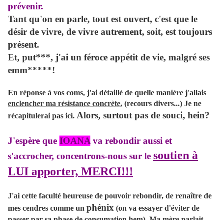
prévenir.
Tant qu'on en parle, tout est ouvert, c'est que le
désir de vivre, de vivre autrement, soit, est toujours
présent.
Et, put***, j'ai un féroce appétit de vie, malgré ses
emm*****!
En réponse à vos coms, j'ai détaillé de quelle manière j'allais
enclencher ma résistance concrète.
(recours divers...) Je ne
Alors, surtout pas de souci, hein?
récapitulerai pas ici.
J'espère que
IOANA
va rebondir aussi et
soutien à
s'accrocher, concentrons-nous sur le
LUI apporter, MERCI!!!
J'ai cette faculté heureuse de pouvoir rebondir, de renaître de
phénix
mes cendres comme un
(on va essayer d'éviter de
passer par sa phase de consumation hem). Ma mère parlait