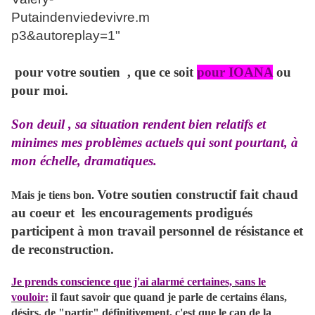
pour votre soutien , que ce soit
pour IOANA
ou
pour moi.
Son deuil , sa situation rendent bien relatifs et
minimes mes problèmes actuels qui sont pourtant, à
mon échelle, dramatiques.
Votre soutien constructif fait chaud
Mais je tiens bon.
au coeur et les encouragements prodigués
participent à mon travail personnel de résistance et
de reconstruction.
Je prends conscience que j'ai alarmé certaines, sans le
vouloir:
il faut savoir que quand je parle de certains élans,
désirs, de "partir" définitivement, c'est que le cap de la