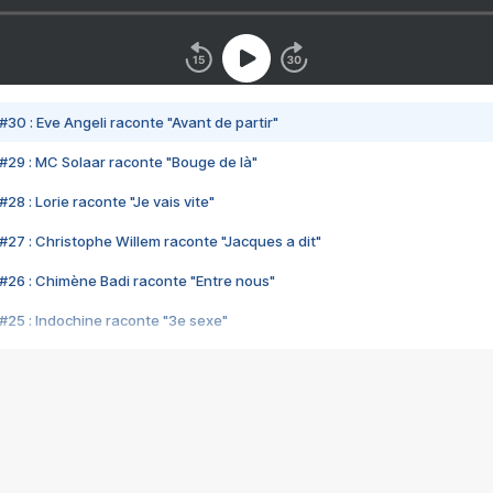
#30 : Eve Angeli raconte "Avant de partir"
#29 : MC Solaar raconte "Bouge de là"
28 : Lorie raconte "Je vais vite"
#27 : Christophe Willem raconte "Jacques a dit"
#26 : Chimène Badi raconte "Entre nous"
#25 : Indochine raconte "3e sexe"
#24 : Zaho raconte "C'est chelou"
#23 : Patrick Bruel raconte "Au café des délices"
#22 : Kyo raconte "Le chemin"
#21 : Nolwenn Leroy raconte "Cassé"