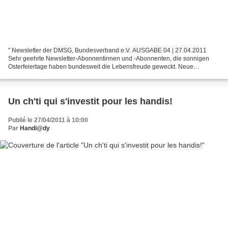
" Newsletter der DMSG, Bundesverband e.V. AUSGABE 04 | 27.04.2011
Sehr geehrte Newsletter-Abonnentinnen und -Abonnenten, die sonnigen
Osterfeiertage haben bundesweit die Lebensfreude geweckt. Neue
Forschungsergebnisse nähren die Hoffnung, vielleicht in...
Un ch'ti qui s'investit pour les handis!
Publié le 27/04/2011 à 10:00
Par
Handi@dy