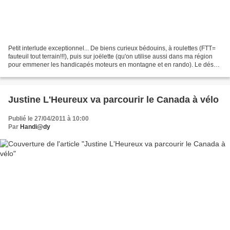
Petit interlude exceptionnel... De biens curieux bédouins, à roulettes (FTT=
fauteuil tout terrain!!!), puis sur joëlette (qu'on utilise aussi dans ma région
pour emmener les handicapés moteurs en montagne et en rando). Le désert
marocain, le sable, les...
Justine L'Heureux va parcourir le Canada à vélo
Publié le 27/04/2011 à 10:00
Par
Handi@dy