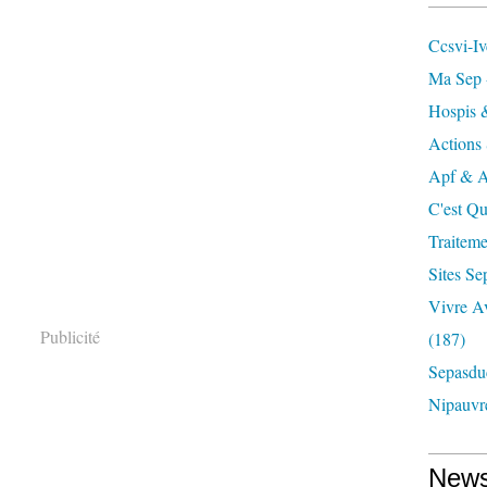
Ccsvi-I
Ma Sep 
Hospis 
Actions 
Apf & A
C'est Qu
Traiteme
Sites Se
Vivre A
Publicité
(187)
Sepasdu
Nipauvr
News