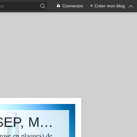
Connexion
+
Créer mon blog
(&macr;`&middot;._.&#149; MA SEP, MON ENNEMIE INTIME. &#149;._.&middot;&acute;&macr;)
rose en plaques) de