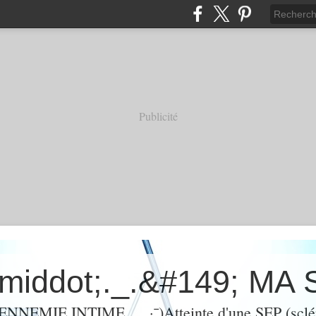
Publicité
ENNEMIE INTIME. ._.·¯)Atteinte d'une SEP (sclé