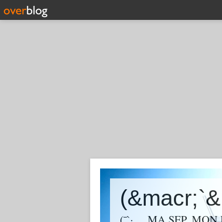
(¯`·._. MA SEP, MON 