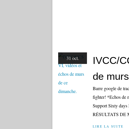
IVCC/CC
31 oct.
de murs
Barre google de tra
fighter! *Echos de
Support Sixty days 
RÉSULTATS DE MA 
LIRE LA SUITE