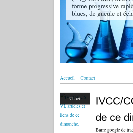
forme progressive rapi
blues, de gueule et écla
Accueil
Contact
IVCC/CCS
31 oct.
de ce d
Barre google de trad