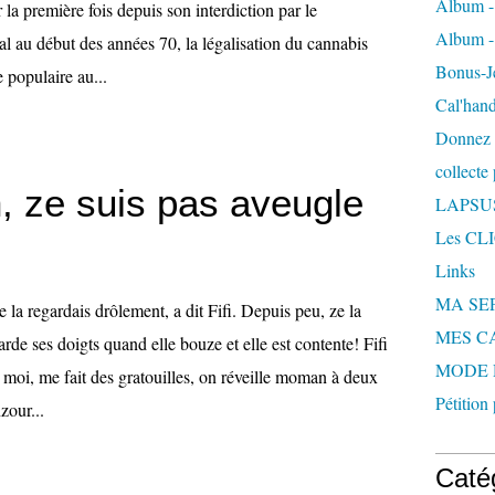
Album -
 la première fois depuis son interdiction par le
Album - 
l au début des années 70, la légalisation du cannabis
Bonus-Je
e populaire au...
Cal'hand
Donnez 
collecte
, ze suis pas aveugle
LAPSUS
Les CL
Links
MA SEP,
 la regardais drôlement, a dit Fifi. Depuis peu, ze la
MES C
arde ses doigts quand elle bouze et elle est contente! Fifi
MODE 
moi, me fait des gratouilles, on réveille moman à deux
Pétition
zour...
Caté