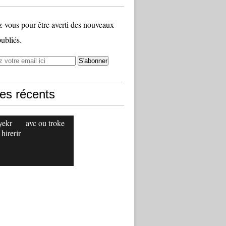
vous pour être averti des nouveaux
publiés.
les récents
yekr
avc ou troke
 hirerir