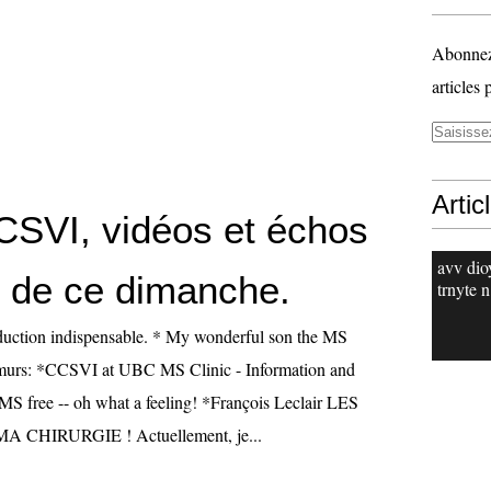
Abonnez-
articles 
Artic
SVI, vidéos et échos
avv dio
 de ce dimanche.
trnyte n
duction indispensable. * My wonderful son the MS
 murs: *CCSVI at UBC MS Clinic - Information and
MS free -- oh what a feeling! *François Leclair LES
CHIRURGIE ! Actuellement, je...