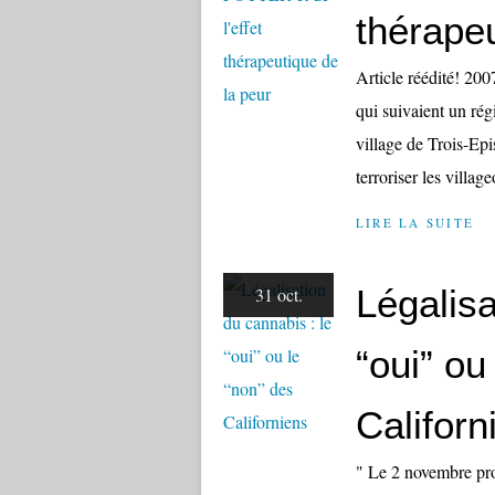
thérapeu
Article réédité! 2007
qui suivaient un ré
village de Trois-Epi
terroriser les village
LIRE LA SUITE
Légalisa
31 oct.
“oui” ou
Californ
" Le 2 novembre proc