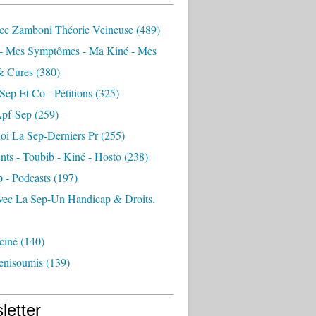
vcc Zamboni Théorie Veineuse
(489)
- Mes Symptômes - Ma Kiné - Mes
& Cures
(380)
Sep Et Co - Pétitions
(325)
pf-Sep
(259)
oi La Sep-Derniers Pr
(255)
nts - Toubib - Kiné - Hosto
(238)
p - Podcasts
(197)
vec La Sep-Un Handicap & Droits.
ciné
(140)
enisoumis
(139)
letter